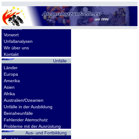
Allgemeines
Startseite
Vorwort
Unfallanalysen
Wir über uns
Kontakt
Unfälle
Länder
Europa
Amerika
Asien
Afrika
Australien/Ozeanien
Unfälle in der Ausbildung
Beinaheunfälle
Fehlender Atemschutz
Probleme mit der Ausrüstung
Aus- und Fortbildung