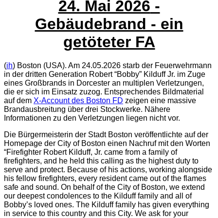
24. Mai 2026
-
Gebäudebrand - ein
getöteter FA
(
ih
) Boston (USA). Am 24.05.2026 starb der Feuerwehrmann
in der dritten Generation Robert “Bobby” Kilduff Jr. im Zuge
eines Großbrands in Dorcester an multiplen Verletzungen,
die er sich im Einsatz zuzog. Entsprechendes Bildmaterial
auf dem
X-Account des Boston FD
zeigen eine massive
Brandausbreitung über drei Stockwerke. Nähere
Informationen zu den Verletzungen liegen nicht vor.
Die Bürgermeisterin der Stadt Boston veröffentlichte auf der
Homepage der City of Boston einen Nachruf mit den Worten
“Firefighter Robert Kilduff, Jr. came from a family of
firefighters, and he held this calling as the highest duty to
serve and protect. Because of his actions, working alongside
his fellow firefighters, every resident came out of the flames
safe and sound. On behalf of the City of Boston, we extend
our deepest condolences to the Kilduff family and all of
Bobby’s loved ones. The Kilduff family has given everything
in service to this country and this City. We ask for your