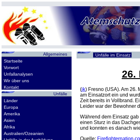
Allgemeines
Unfälle im Einsatz
Startseite
Vorwort
26.
Unfallanalysen
Wir über uns
Kontakt
(
jk
) Fresno (USA). Am 26. M
Unfälle
am Einsatzort ein und wur
Zeit bereits in Vollbrand.
Länder
Leider war der Bewohner de
Europa
Amerika
Während dem Einsatz gab a
Asien
einen Sturz in das Dachges
Afrika
und konnten es danach wie
Australien/Ozeanien
Quelle:
Firefighternation.c