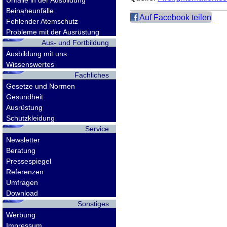
Unfälle in der Ausbildung
Beinaheunfälle
Auf Facebook teilen
Fehlender Atemschutz
Probleme mit der Ausrüstung
Aus- und Fortbildung
Ausbildung mit uns
Wissenswertes
Fachliches
Gesetze und Normen
Gesundheit
Ausrüstung
Schutzkleidung
Service
Newsletter
Beratung
Pressespiegel
Referenzen
Umfragen
Download
Sonstiges
Werbung
Impressum