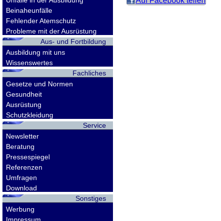
Unfälle in der Ausbildung
Auf Facebook teilen
Beinaheunfälle
Fehlender Atemschutz
Probleme mit der Ausrüstung
Aus- und Fortbildung
Ausbildung mit uns
Wissenswertes
Fachliches
Gesetze und Normen
Gesundheit
Ausrüstung
Schutzkleidung
Service
Newsletter
Beratung
Pressespiegel
Referenzen
Umfragen
Download
Sonstiges
Werbung
Impressum