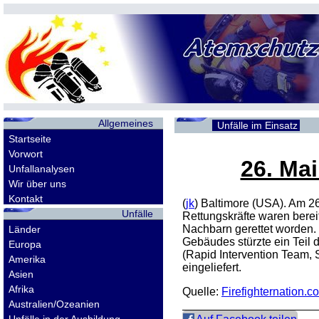
Allgemeines
Unfälle im Einsatz
Startseite
Vorwort
26. Mai
Unfallanalysen
Wir über uns
Kontakt
(
jk
) Baltimore (USA). Am 2
Unfälle
Rettungskräfte waren berei
Nachbarn gerettet worden. 
Länder
Gebäudes stürzte ein Teil 
Europa
(Rapid Intervention Team,
Amerika
eingeliefert.
Asien
Afrika
Quelle:
Firefighternation.c
Australien/Ozeanien