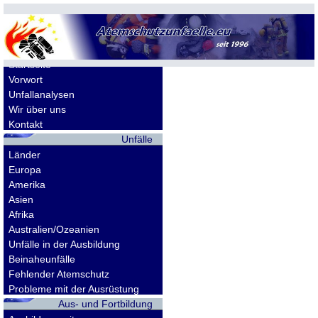
Allgemeines
Startseite
Vorwort
Unfallanalysen
Wir über uns
Kontakt
Unfälle
Länder
Europa
Amerika
Asien
Afrika
Australien/Ozeanien
Unfälle in der Ausbildung
Beinaheunfälle
Fehlender Atemschutz
Probleme mit der Ausrüstung
Aus- und Fortbildung