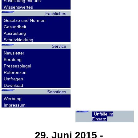
Ausbildung mit uns
Wissenswertes
Fachliches
Gesetze und Normen
Gesundheit
Ausrüstung
Schutzkleidung
Service
Newsletter
Beratung
Pressespiegel
Referenzen
Umfragen
Download
Sonstiges
Werbung
Impressum
Unfälle im
Einsatz
29. Juni 2015
-